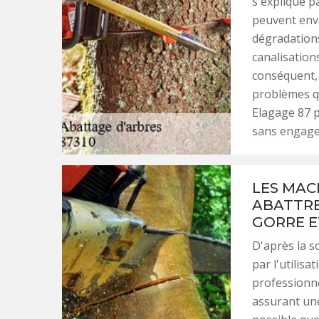
s'explique p
peuvent enva
dégradations
canalisation
conséquent, 
problèmes qu
Elagage 87 pe
sans engag
LES MAC
ABATTRE
GORRE E
D'après la s
par l'utilisa
professionn
assurant une 