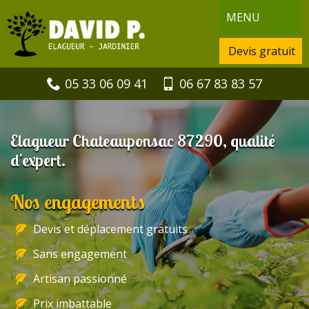
MENU
Devis gratuit
05 33 06 09 41
06 67 83 83 57
Elagueur Chateauponsac 87290, qualité
d'expert.
Nos engagements
Devis et déplacement gratuits
Sans engagement
Artisan passionné
Prix imbattable