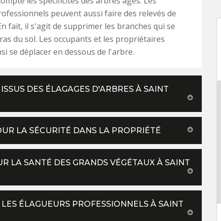
ompte les spécificités des arbres âgés. Les
ofessionnels peuvent aussi faire des relevés de
 fait, il s'agit de supprimer les branches qui se
ras du sol. Les occupants et les propriétaires
si se déplacer en dessous de l'arbre.
SSUS DES ÉLAGAGES D'ARBRES À SAINT
POUR LA SÉCURITÉ DANS LA PROPRIÉTÉ
UR LA SANTÉ DES GRANDS VÉGÉTAUX À SAINT
 LES ÉLAGUEURS PROFESSIONNELS À SAINT