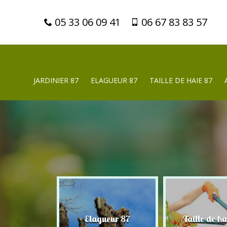
05 33 06 09 41
06 67 83 83 57
JARDINIER 87
ELAGUEUR 87
TAILLE DE HAIE 87
nier 87
Elagueur 87
Taille de ha