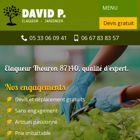
MENU
Devis gratuit
05 33 06 09 41
06 67 83 83 57
Elagueur Thouron 87140, qualité d'expert.
Nos engagements
Devis et déplacement gratuits
Sans engagement
Artisan passionné
Prix imbattable