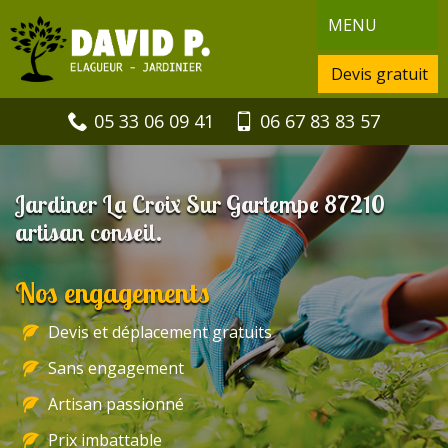
MENU
Devis gratuit
05 33 06 09 41
06 67 83 83 57
Jardiner La Croix Sur Gartempe 87210
artisan conseil.
Nos engagements
Devis et déplacement gratuits
Sans engagement
Artisan passionné
Prix imbattable