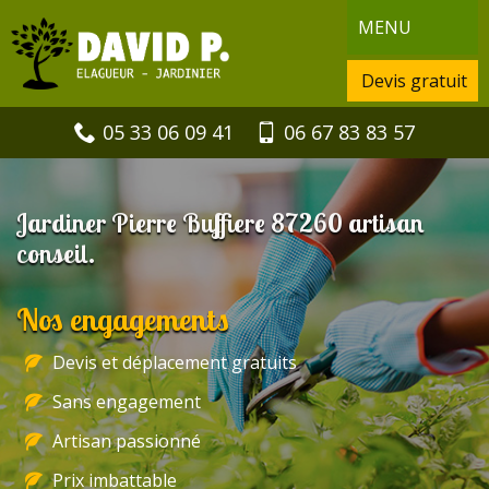
MENU
Devis gratuit
05 33 06 09 41
06 67 83 83 57
Jardiner Pierre Buffiere 87260 artisan
conseil.
Nos engagements
Devis et déplacement gratuits
Sans engagement
Artisan passionné
Prix imbattable