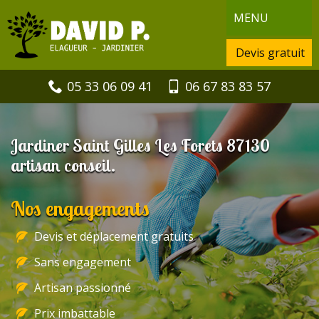
MENU
Devis gratuit
05 33 06 09 41
06 67 83 83 57
Jardiner Saint Gilles Les Forets 87130
artisan conseil.
Nos engagements
Devis et déplacement gratuits
Sans engagement
Artisan passionné
Prix imbattable