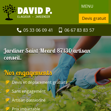
MENU
Devis gratuit
05 33 06 09 41
06 67 83 83 57
Jardiner Saint Meard 87130 artisan
conseil.
Nos engagements
Devis et déplacement gratuits
Sans engagement
Artisan passionné
Prix imbattable