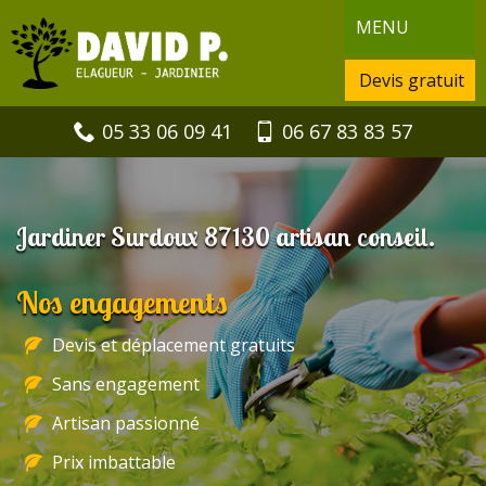
MENU
Devis gratuit
05 33 06 09 41
06 67 83 83 57
Jardiner Surdoux 87130 artisan conseil.
Nos engagements
Devis et déplacement gratuits
Sans engagement
Artisan passionné
Prix imbattable