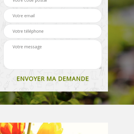
pelouse 87
grillage 87