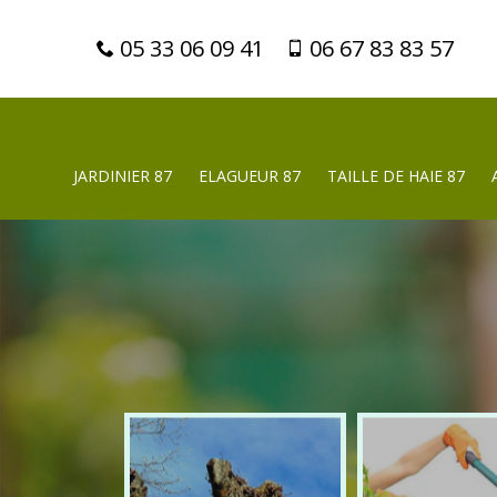
05 33 06 09 41
06 67 83 83 57
JARDINIER 87
ELAGUEUR 87
TAILLE DE HAIE 87