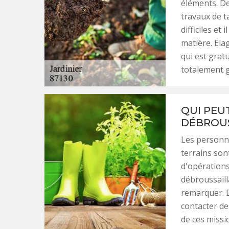
éléments. De
travaux de t
difficiles et
matière. Ela
qui est grat
totalement 
QUI PEU
DÉBROUS
Les personn
terrains son
d'opérations.
débroussaill
remarquer. D
contacter de
de ces missio