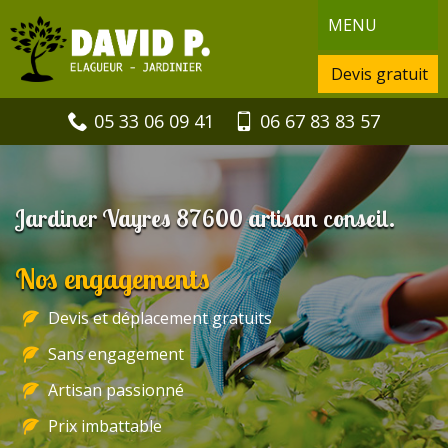
MENU
Devis gratuit
05 33 06 09 41
06 67 83 83 57
Jardiner Vayres 87600 artisan conseil.
Nos engagements
Devis et déplacement gratuits
Sans engagement
Artisan passionné
Prix imbattable