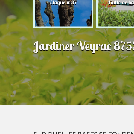
nier 87
Elagueur 87
Taille de ha
Jardiner Veyrac 8752