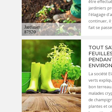
être effectu
jardiniers p
l'élagage d'
continuer, il
fait se passe
TOUT SA
FEUILLE
PENDANT
ENVIRO
La société E
verts expliq
bon terreau.
malades cryp
de champigno
plantes et ce