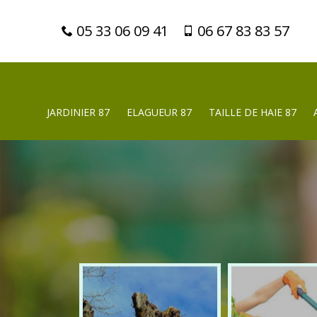
05 33 06 09 41
06 67 83 83 57
JARDINIER 87
ELAGUEUR 87
TAILLE DE HAIE 87