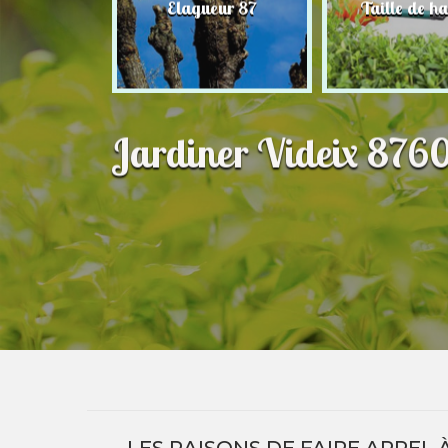
nier 87
Elagueur 87
Taille de ha
Jardiner Videix 8760