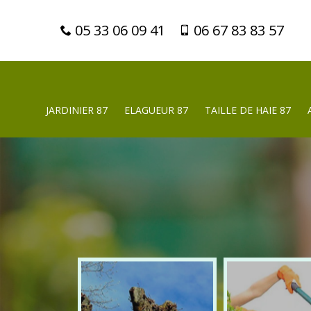
05 33 06 09 41
06 67 83 83 57
JARDINIER 87
ELAGUEUR 87
TAILLE DE HAIE 87