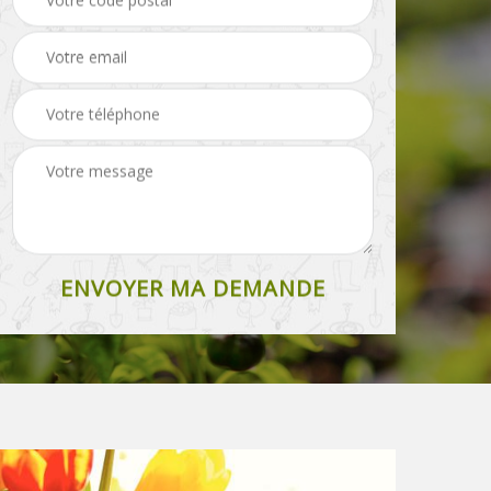
pelouse 87
grillage 87