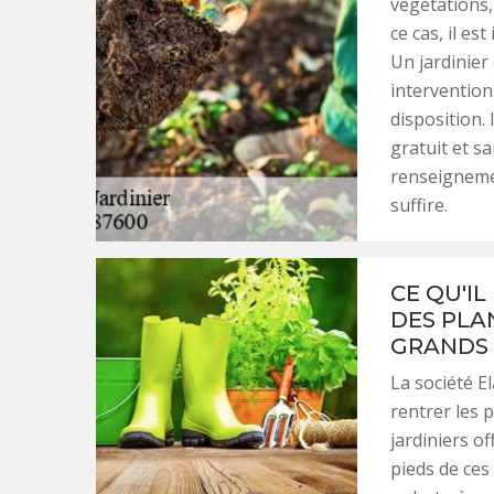
végétations,
ce cas, il es
Un jardinier
intervention
disposition. 
gratuit et s
renseignemen
suffire.
CE QU'I
DES PLA
GRANDS 
La société El
rentrer les p
jardiniers of
pieds de ces 