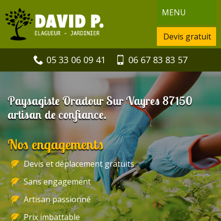
MENU
Devis gratuit
05 33 06 09 41
06 67 83 83 57
Paysagiste Oradour Sur Vayres 87150
artisan de confiance.
Nos engagements
Devis et déplacement gratuits
Sans engagement
Artisan passionné
Prix imbattable