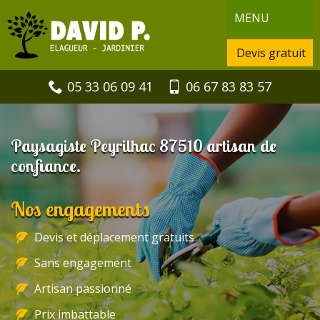
MENU
Devis gratuit
05 33 06 09 41
06 67 83 83 57
Paysagiste Peyrilhac 87510 artisan de
confiance.
Nos engagements
Devis et déplacement gratuits
Sans engagement
Artisan passionné
Prix imbattable