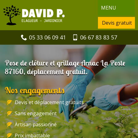
MENU
Devis gratuit
05 33 06 09 41
06 67 83 83 57
Pose de clôture et grillage Arnac La Poste
87160, déplacement gratuit.
Nos engagements
Devis et déplacement gratuits
Sans engagement
Artisan passionné
Prix imbattable