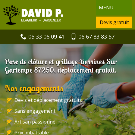
MENU
Devis gratuit
05 33 06 09 41
06 67 83 83 57
Pose de clôture et grillage Bessines Sur
Gartempe 87250, déplacement gratuit.
Nos engagements
Devis et déplacement gratuits
Sans engagement
Artisan passionné
Prix imbattable