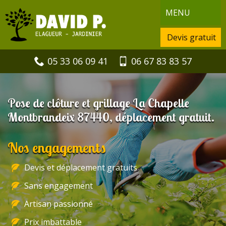
MENU
Devis gratuit
05 33 06 09 41
06 67 83 83 57
Pose de clôture et grillage La Chapelle
Montbrandeix 87440, déplacement gratuit.
Nos engagements
Devis et déplacement gratuits
Sans engagement
Artisan passionné
Prix imbattable