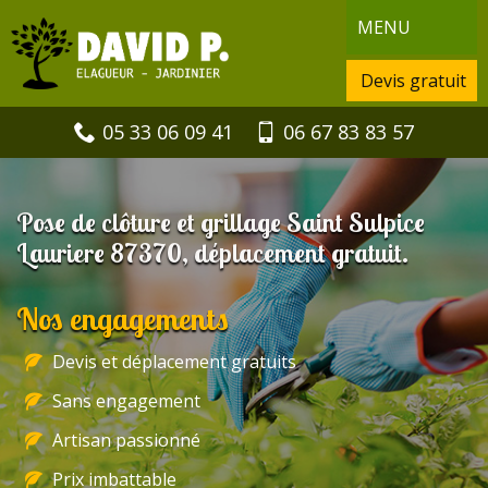
MENU
Devis gratuit
05 33 06 09 41
06 67 83 83 57
Pose de clôture et grillage Saint Sulpice
Lauriere 87370, déplacement gratuit.
Nos engagements
Devis et déplacement gratuits
Sans engagement
Artisan passionné
Prix imbattable