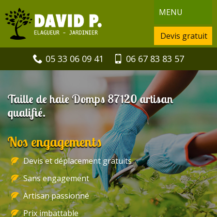
MENU
Devis gratuit
05 33 06 09 41
06 67 83 83 57
Taille de haie Domps 87120 artisan
qualifié.
Nos engagements
Devis et déplacement gratuits
Sans engagement
Artisan passionné
Prix imbattable