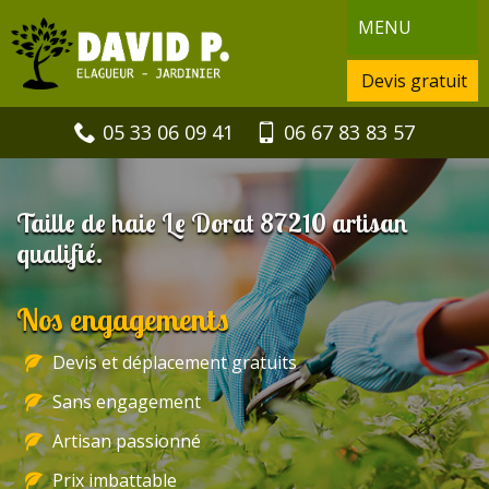
MENU
Devis gratuit
05 33 06 09 41
06 67 83 83 57
Taille de haie Le Dorat 87210 artisan
qualifié.
Nos engagements
Devis et déplacement gratuits
Sans engagement
Artisan passionné
Prix imbattable