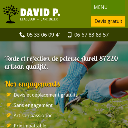
MENU
Devis gratuit
05 33 06 09 41
06 67 83 83 57
Tonte et réfection de pelouse Aureil 87220
artisan qualifié.
Nos engagements
Devis et déplacement gratuits
Sans engagement
Artisan passionné
Prix imbattable