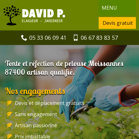
MENU
Devis gratuit
05 33 06 09 41
06 67 83 83 57
Tonte et réfection de pelouse Moissannes
87400 artisan qualifié.
Nos engagements
Devis et déplacement gratuits
Sans engagement
Artisan passionné
Prix imbattable