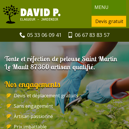
MENU
Devis gratuit
05 33 06 09 41
06 67 83 83 57
Tonte et réfection de pelouse Saint Martin
Le Mault 87360 artisan qualifié.
Nos engagements
Devis et déplacement gratuits
Sans engagement
Artisan passionné
Prix imbattable